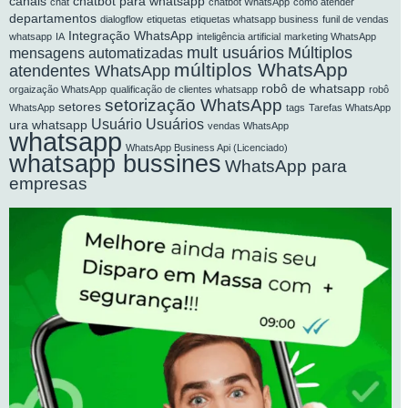
canais
chatbot para whatsapp
chat
chatbot WhatsApp
como atender
departamentos
dialogflow
etiquetas
etiquetas whatsapp business
funil de vendas
Integração WhatsApp
whatsapp
IA
inteligência artificial
marketing WhatsApp
mult usuários
Múltiplos
mensagens automatizadas
múltiplos WhatsApp
atendentes WhatsApp
robô de whatsapp
orgaização WhatsApp
qualificação de clientes whatsapp
robô
setorização WhatsApp
setores
WhatsApp
tags
Tarefas WhatsApp
Usuário
Usuários
ura whatsapp
vendas WhatsApp
whatsapp
WhatsApp Business Api (Licenciado)
whatsapp bussines
WhatsApp para
empresas