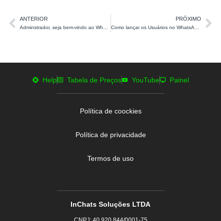
ANTERIOR
PRÓXIMO
Adminstrador, seja bem-vindo ao WhatsApp da InChats.me
Como lançar os Usuários no WhatsApp da InChats
Help
Tabela de Preços
YouTube
Painel
Política de coockies
Política de privacidade
Termos de uso
InChats Soluções LTDA
CNPJ: 40.920.844/0001-75