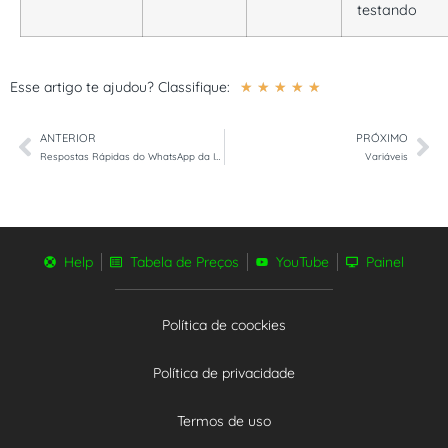
testando
Esse artigo te ajudou? Classifique:
☆
☆
☆
☆
☆
ANTERIOR
PRÓXIMO
Respostas Rápidas do WhatsApp da InChats
Variáveis
Help
Tabela de Preços
YouTube
Painel
Política de coockies
Política de privacidade
Termos de uso