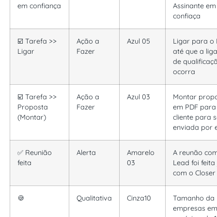
em confiança
Assinante em
confiaça
☑️ Tarefa >>
Ação a
Azul 05
Ligar para o
Ligar
Fazer
até que a lig
de qualificaç
ocorra
☑️ Tarefa >>
Ação a
Azul 03
Montar prop
Proposta
Fazer
em PDF para
(Montar)
cliente para s
enviada por 
✅ Reunião
Alerta
Amarelo
A reunão co
feita
03
Lead foi feita
com o Closer
🍪
Qualitativa
Cinza10
Tamanho da
empresas e