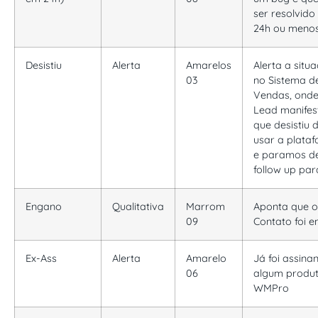
ser resolvido
24h ou meno
Desistiu
Alerta
Amarelos
Alerta a situ
03
no Sistema d
Vendas, onde
Lead manifes
que desistiu 
usar a plata
e paramos d
follow up par
Engano
Qualitativa
Marrom
Aponta que o
09
Contato foi 
Ex-Ass
Alerta
Amarelo
Já foi assina
06
algum produ
WMPro