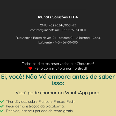
InChats Soluções LTDA
CNPJ: 40.920.844/0001-75
contato@inchats.me | +55 11 92014-1001
Rua Aquino Baeta Neves, 91 – pavmto 01 – Albertina – Cons.
Lafaiente – MG – 36400-000
Todos os direitos reservados a InChats.me®
Feito com muito amor no Brasil!
Ei, você! Não Vá embora antes de saber
isso:
Você pode chamar no WhatsApp para:
Tirar dúvidas sobre Planos e Preços; Pedir.
Pedir demonstração da plataforma;
Desbloquear seu período de teste grátis.