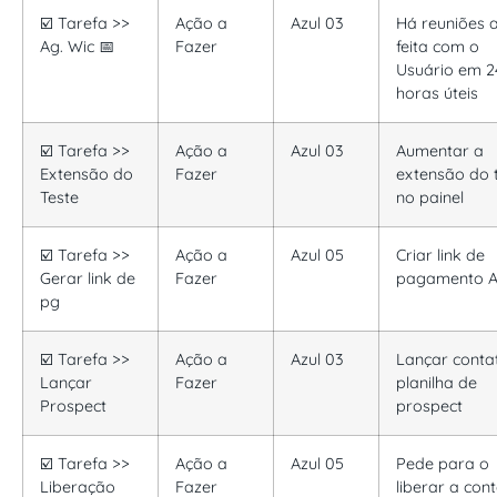
☑️ Tarefa >>
Ação a
Azul 03
Há reuniões a
Ag. Wic 📅
Fazer
feita com o
Usuário em 2
horas úteis
☑️ Tarefa >>
Ação a
Azul 03
Aumentar a
Extensão do
Fazer
extensão do 
Teste
no painel
☑️ Tarefa >>
Ação a
Azul 05
Criar link de
Gerar link de
Fazer
pagamento 
pg
☑️ Tarefa >>
Ação a
Azul 03
Lançar conta
Lançar
Fazer
planilha de
Prospect
prospect
☑️ Tarefa >>
Ação a
Azul 05
Pede para o
Liberação
Fazer
liberar a con