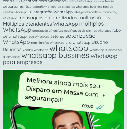
canais
chatbot para whatsapp
chat
chatbot WhatsApp
como atender
departamentos
dialogflow
etiquetas
etiquetas whatsapp business
funil de
Integração WhatsApp
vendas whatsapp
IA
inteligência artificial
marketing
mult usuários
mensagens automatizadas
WhatsApp
múltiplos
Múltiplos atendentes WhatsApp
WhatsApp
robô
orgaização WhatsApp
qualificação de clientes whatsapp
setorização
de whatsapp
setores
robô WhatsApp
WhatsApp
Usuário
ura whatsapp
tags
Tarefas WhatsApp
whatsapp
Usuários
vendas WhatsApp
WhatsApp Business Api
whatsapp bussines
WhatsApp
(Licenciado)
para empresas