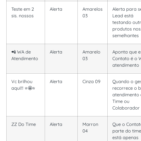
Teste em 2
Alerta
Amarelos
Alerta para s
sis. nossos
03
Lead está
testando out
produtos nos
semelhantes
📲 WA de
Alerta
Amarelo
Aponta que e
Atendimento
03
Contato é o 
atendimento
Vc brilhou
Alerta
Cinza 09
Quando o ge
aqui!!! ⭐🤩⭐
recorrece o 
atendimento
Time ou
Colaborador
ZZ Do Time
Alerta
Marron
Que o Contat
04
parte do time
está apenas