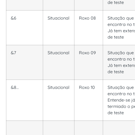
de teste
&6
Situacional
Roxo 08
Situação que
encontra no t
Já tem exten
de teste
&7
Situacional
Roxo 09
Situação que
encontra no t
Já tem exten
de teste
&8…
Situacional
Roxo 10
Situação que
encontra no t
Entende-se já
termiado o p
de teste