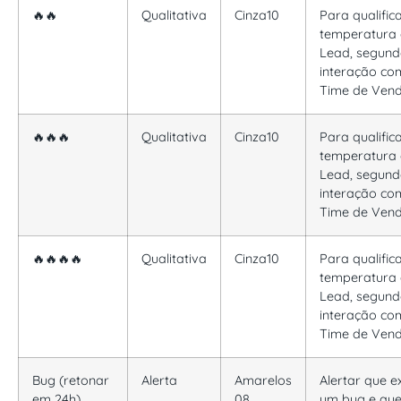
🔥🔥
Qualitativa
Cinza10
Para qualific
temperatura
Lead, segun
interação co
Time de Ven
🔥🔥🔥
Qualitativa
Cinza10
Para qualific
temperatura
Lead, segun
interação co
Time de Ven
🔥🔥🔥🔥
Qualitativa
Cinza10
Para qualific
temperatura
Lead, segun
interação co
Time de Ven
Bug (retonar
Alerta
Amarelos
Alertar que ex
em 24h)
08
um bug e qu