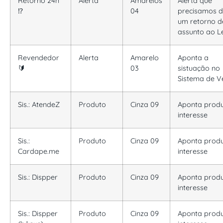
Retorno 24h
Alerta
Amarelos
Alerta que
⁉️
04
precisamos d
um retorno d
assunto ao L
Revendedor
Alerta
Amarelo
Aponta a
🔰
03
sistuação no
Sistema de 
Sis.: AtendeZ
Produto
Cinza 09
Aponta prod
interesse
Sis.:
Produto
Cinza 09
Aponta
prod
Cardape.me
interesse
Sis.: Dispper
Produto
Cinza 09
Aponta
prod
interesse
Sis.: Dispper
Produto
Cinza 09
Aponta
prod