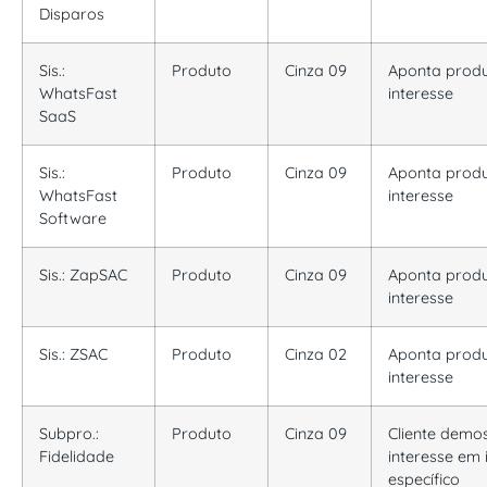
Disparos
Sis.:
Produto
Cinza 09
Aponta
prod
WhatsFast
interesse
SaaS
Sis.:
Produto
Cinza 09
Aponta
prod
WhatsFast
interesse
Software
Sis.: ZapSAC
Produto
Cinza 09
Aponta
prod
interesse
Sis.: ZSAC
Produto
Cinza 02
Aponta
prod
interesse
Subpro.:
Produto
Cinza 09
Cliente demo
Fidelidade
interesse em 
específico